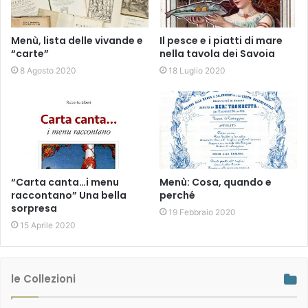
casa mia (‘abbuffarsi’ credo che etimologicamente derivi da
‘buffet’..).
Menù, lista delle vivande e
Il pesce e i piatti di mare
“carte”
nella tavola dei Savoia
La modernità ricorre alla storia. Il ricordo e lo
8 Agosto 2020
18 Luglio 2020
stravolgimento del ricordo. Ma non esageriamo anche se
siamo fatti di ricordi.
Articolo di Franco Chiarini
“Carta canta…i menu
Menù: Cosa, quando e
raccontano” Una bella
perché
sorpresa
19 Febbraio 2020
15 Aprile 2020
le Collezioni