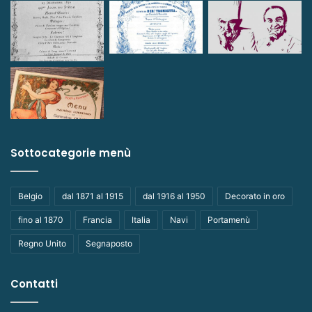
Sottocategorie menù
Belgio
dal 1871 al 1915
dal 1916 al 1950
Decorato in oro
fino al 1870
Francia
Italia
Navi
Portamenù
Regno Unito
Segnaposto
Contatti