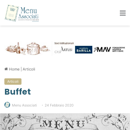
Home
|
Articoli
Articoli
Buffet
Menu Associati
24 Febbraio 2020