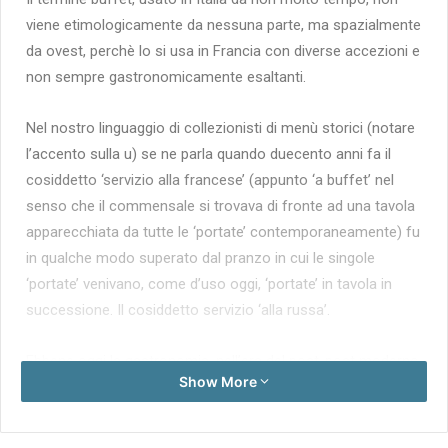
viene etimologicamente da nessuna parte, ma spazialmente
da ovest, perchè lo si usa in Francia con diverse accezioni e
non sempre gastronomicamente esaltanti.
Nel nostro linguaggio di collezionisti di menù storici (notare
l’accento sulla u) se ne parla quando duecento anni fa il
cosiddetto ‘servizio alla francese’ (appunto ‘a buffet’ nel
senso che il commensale si trovava di fronte ad una tavola
apparecchiata da tutte le ‘portate’ contemporaneamente) fu
in qualche modo superato dal pranzo in cui le singole
‘portate’ venivano, come d’uso oggi, ‘portate’ in tavola in
successione. Il cosiddetto servizio ‘alla russa’.
Ebbene oggi la gastronomia, nell’era del post-post moderno
Show More
è estremamente parcellizzata, personalizzata come tanti
altri servizi. E così non si possono più invitare a pranzo gli
amici senza trovarsi poi con mille avanzi (certo c’è la